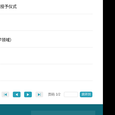
金授予仪式
学领域）
页码
1
/
2
跳转到