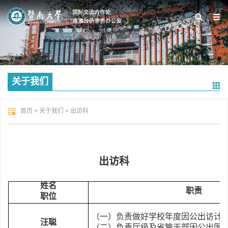
关于我们
首页
>
关于我们
>
出访科
出访科
姓名
职责
职位
（一）负责做好学校年度因公出访计
汪聪
（二）负责厅级及省管干部因公出国