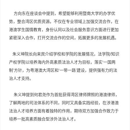
方向东在座谈会中提到，希望能够利用暨南大学的办学优
势，整合湾区优质资源。不仅在专业领域上加强交流合作，在
港澳学生国情教育，身份认同以及社会服务意识方面进行更加
紧密深入合作，打开交流合作的空间，拓展更多的发展机遇。
朱义坤院长向来宾介绍学校和学院的发展情况，法学院/知识
产权学院以培养海内外高素质法治人才为目标，落实‘一国两
制’方针，为粤港澳大湾区和‘一带一路’建设，提供强有力的法
治人才支持。
朱义坤提到何君尧作为首批获得湾区律师牌照的港澳律师，
了解两地的司法体系的不同，同时又具备实践经验，在涉港澳
法治人才培养方面有着独特的作用，期待双方加强合作致力于
培养一批高素质融合型涉外法治人才。