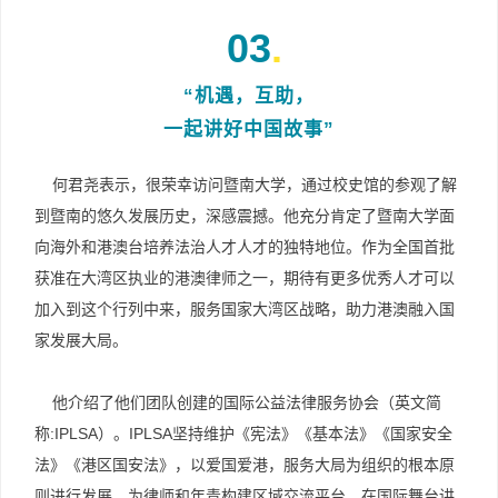
03
.
“机遇，互助，
一起讲好中国故事”
何君尧表示，很荣幸访问暨南大学，通过校史馆的参观了解
到暨南的悠久发展历史，深感震撼。他充分肯定了暨南大学面
向海外和港澳台培养法治人才人才的独特地位。作为全国首批
获准在大湾区执业的港澳律师之一，期待有更多优秀人才可以
加入到这个行列中来，服务国家大湾区战略，助力港澳融入国
家发展大局。
他介绍了他们团队创建的国际公益法律服务协会（英文简
称:IPLSA）。IPLSA坚持维护《宪法》《基本法》《国家安全
法》《港区国安法》，以爱国爱港，服务大局为组织的根本原
则进行发展，为律师和年青构建区域交流平台，在国际舞台讲