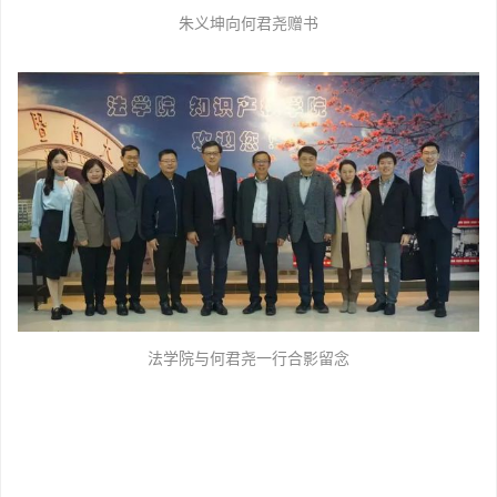
朱义坤向何君尧赠书
法学院与何君尧一行合影留念