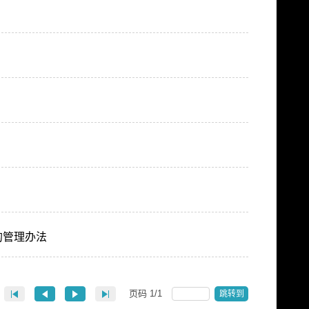
的管理办法
页码
1
/
1
跳转到