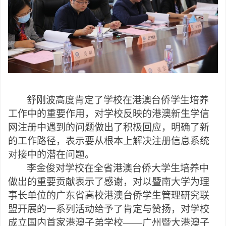
舒刚波高度肯定了学校在港澳台侨学生培养
工作中的重要作用，对学校反映的港澳新生学信
网注册中遇到的问题做出了积极回应，明确了新
的工作路径，表示要从根本上解决注册信息系统
对接中的潜在问题。
李金俊对学校在全省港澳台侨大学生培养中
做出的重要贡献表示了感谢，对以暨南大学为理
事长单位的广东省高校港澳台侨学生管理研究联
盟开展的一系列活动给予了肯定与赞扬，对学校
成立国内首家港澳子弟学校——广州暨大港澳子