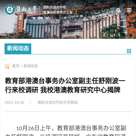
新闻动态
首页
>
新闻动态
教育部港澳台事务办公室副主任舒刚波一
行来校调研 我校港澳教育研究中心揭牌
2021-10-26
国际交流合作处中文网站
月
日上午，教育部港澳台事务办公室副
10
26