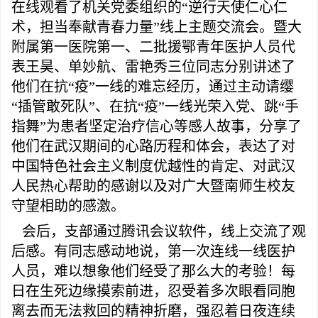
在线观看了机关党委组织的“逆行天使仁心仁
术，担当奉献青春力量”线上主题交流会。暨大
附属第一医院第一、二批援鄂青年医护人员代
表王昊、单妙航、雷艳秀三位同志分别讲述了
他们在抗“疫”一线的难忘经历，通过主动请缨
“插管敢死队”、在抗“疫”一线光荣入党、跳“手
指舞”为患者坚定治疗信心等感人故事，分享了
他们在武汉期间的心路历程和体会，表达了对
中国特色社会主义制度优越性的肯定、对武汉
人民热心帮助的感谢以及对广大暨南师生校友
守望相助的感激。
会后，支部通过腾讯会议软件，线上交流了观
后感。有同志感动地说，第一次连线一线医护
人员，难以想象他们经受了那么大的考验！每
日在生死边缘摸索前进，忍受着多次眼看同胞
离去而无法救回的精神折磨，强忍着日夜连续